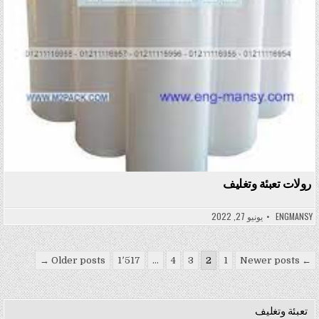
رولات تعبئة وتغليف
ENGMANSY
يونيو 27, 2022
تعدد صفحات المقالات
Older posts →
1٬517
…
4
3
2
1
← Newer posts
تعبئة وتغليف