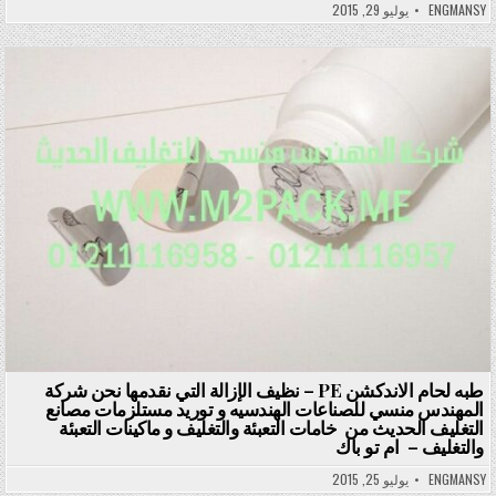
ENGMANSY
يوليو 29, 2015
Posted in
طبه لحام الاندكشن PE – نظيف الإزالة التي نقدمها نحن شركة
المهندس منسي للصناعات الهندسيه و توريد مستلزمات مصانع
التغليف الحديث من خامات التعبئة والتغليف و ماكينات التعبئة
والتغليف – ام تو باك
ENGMANSY
يوليو 25, 2015