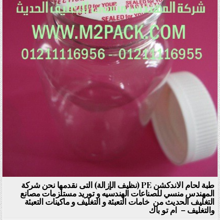
طبة لحام الاندكشن PE (نظيف الإزالة) التى نقدمها نحن شركة
المهندس منسي للصناعات الهندسيه و توريد مستلزمات مصانع
التغليف الحديث من خامات التعبئة و التغليف و ماكينات التعبئة
والتغليف – ام تو باك