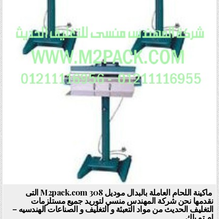
ماكينة اللحام العاملة بالبدال موديل M2pack.com 308 التى
نقدمها نحن شركة المهندس منسي لتوريد جميع مستلزمات
التغليف الحديث من مواد التعبئة و التغليف و الصناعات الهندسيه –
ام تو باك