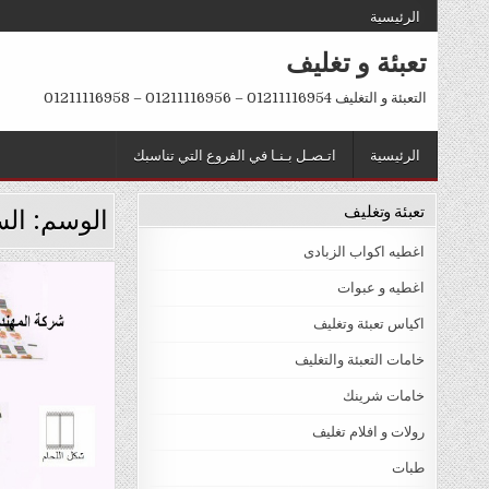
Ski
الرئيسية
t
تعبئة و تغليف
conten
التعبئة و التغليف 01211116954 – 01211116956 – 01211116958
الرئيسية
اتـصـل بـنـا في الفروع التي تناسبك
تعبئة وتغليف
الوسم:
ال
اغطيه اكواب الزبادى
اغطيه و عبوات
Posted
اكياس تعبئة وتغليف
in
خامات التعبئة والتغليف
خامات شرينك
رولات و افلام تغليف
طبات