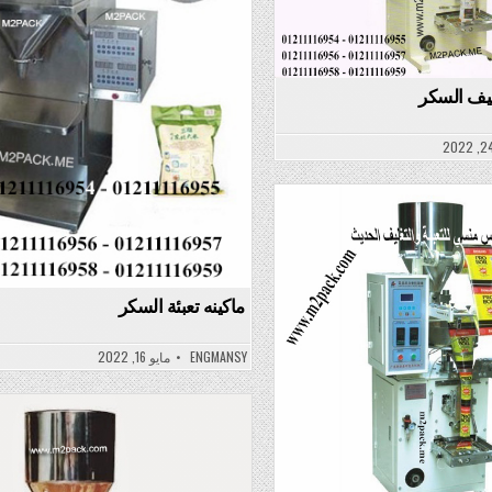
غليف السکر
ماكينه تعبئة السکر
ENGMANSY
مايو 16, 2022
Posted
in