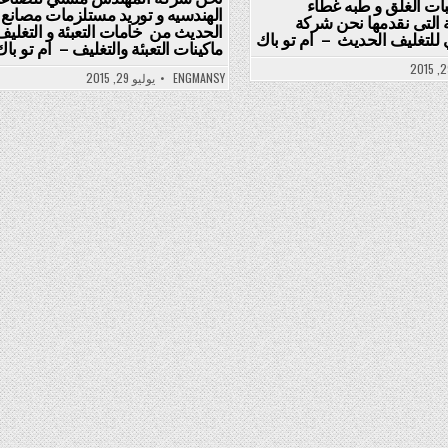
ات الغلق و طبه غطاء
الهندسيه و توريد مستلزمات مصانع 
 التى نقدمها نحن شركة
الحديث من خامات التعبئة و التغليف
لتغليف الحديث – ام تو باك
ماكينات التعبئة والتغليف – ام تو باك
ENGMANSY
يوليو 29, 2015