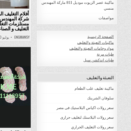
ماكينة عصر الزيوت موديل 811 ماركة المهندس
منسي
أفلام التغليف ا
شركة المهندس 
مواصفات
مستلزمات التغلي
التغليف و الصنا
الصفحة الرئيسية
ENGMANSY
يوليو 30, 2015
ماكينات التعبئة والتغليف
مواد وخامات التعبئة والتغليف
طبات مرنة
طبات اندكشن سيل
التعبئة والتغليف
ماكينة تغليف علب الطعام
سلوفان الشرينك
سعر رولات اكياس البلاستيك فى مصر
سعر رولات البلاستك لتغليف حرارى
سعر رولات التغليف الحراري