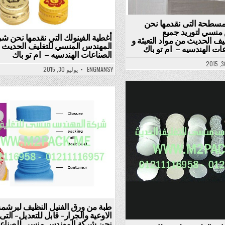
لمسطحة التى نقدمها نحن
منسي لتوريد جميع
أغطية الفينولك التي نقدمها نحن ش
ف الحديث من مواد التعبئة و
المهندس المنسي للتغليف الحديث 
عات الهندسيه – ام تو باك
الصناعات الهندسيه – ام تو باك
ENGMANSY
يوليو 30, 2015
Posted
Posted
in
in
طبة من ورق الفنيل النظيف لبرشم
الاوعية والجرار- قابل للتعديل- التى
نحن شركة المهندس منسي للصناع