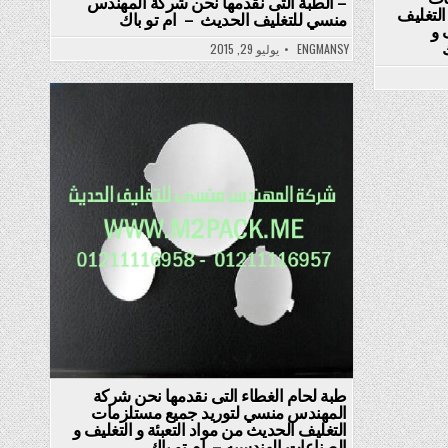
– الطبة التى نقدمها نحن شركة المهندس
التغليف
منسي للتغليف الحديث – ام تو باك
 و
ENGMANSY
يوليو 29, 2015
Posted
in
طبة لحام الغطاء التى نقدمها نحن شركة
المهندس منسي لتوريد جميع مستلزمات
التغليف الحديث من مواد التعبئة و التغليف و
الصناعات الهندسيه – ام تو باك