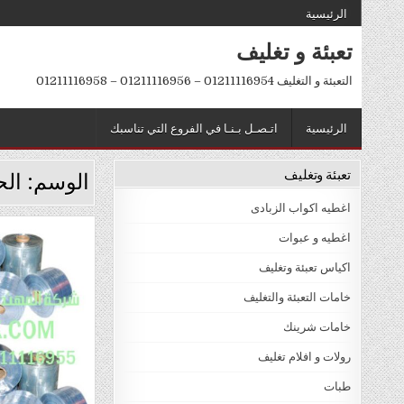
Ski
الرئيسية
t
تعبئة و تغليف
conten
التعبئة و التغليف 01211116954 – 01211116956 – 01211116958
الرئيسية
اتـصـل بـنـا في الفروع التي تناسبك
تعبئة وتغليف
الوسم:
ال
اغطيه اكواب الزبادى
اغطيه و عبوات
d
اكياس تعبئة وتغليف
n
خامات التعبئة والتغليف
خامات شرينك
رولات و افلام تغليف
طبات