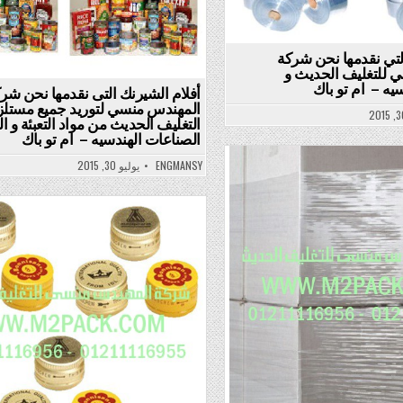
لتي نقدمها نحن شركة
 للتغليف الحديث و
يه – ام تو باك
أفلام الشيرنك التى نقدمها نحن شر
المهندس منسي لتوريد جميع مستل
التغليف الحديث من مواد التعبئة و ال
الصناعات الهندسيه – ام تو باك
ENGMANSY
يوليو 30, 2015
Pos
Posted
in