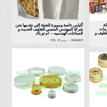
كة
أكياس خاصة ومميزة للتعبئة التي نقدمها نحن
زمات
شركة المهندس المنسي للتغليف الحديث و
تغليف و
الصناعات الهندسيه – ام تو باك
ENGMANSY
يوليو 30, 2015
Posted
in