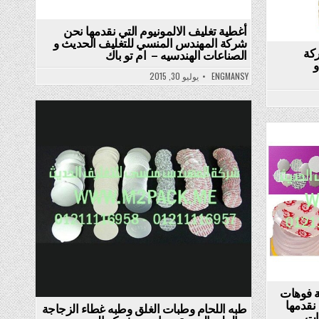
أغطية تغليف الالمونيوم التي نقدمها نحن
شركة المهندس المنسي للتغليف الحديث و
ركة
الصناعات الهندسيه – ام تو باك
و
ENGMANSY
يوليو 30, 2015
Posted
in
ة فوهات
 نقدمها
طبه اللحام وطبات الغلق وطبه غطاء الزجاجة
ات