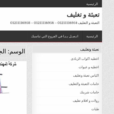
Ski
الرئيسية
t
تعبئة و تغليف
conten
التعبئة و التغليف 01211116954 – 01211116956 – 01211116958
الرئيسية
اتـصـل بـنـا في الفروع التي تناسبك
تعبئة وتغليف
الوسم:
ال
اغطيه اكواب الزبادى
اغطيه و عبوات
Posted
اكياس تعبئة وتغليف
in
خامات التعبئة والتغليف
خامات شرينك
رولات و افلام تغليف
طبات