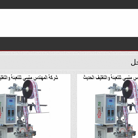
جل
Posted
in