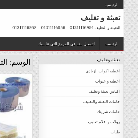
Ski
الرئيسية
t
تعبئة و تغليف
conten
التعبئة و التغليف 01211116954 – 01211116956 – 01211116958
الرئيسية
اتـصـل بـنـا في الفروع التي تناسبك
تعبئة وتغليف
الوسم:
الت
اغطيه اكواب الزبادى
اغطيه و عبوات
sted
اكياس تعبئة وتغليف
in
خامات التعبئة والتغليف
خامات شرينك
رولات و افلام تغليف
طبات