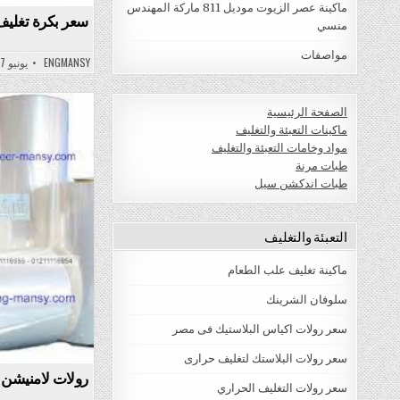
ماكينة عصر الزيوت موديل 811 ماركة المهندس
سعر بكرة تغليف
منسي
مواصفات
ENGMANSY
يونيو 27, 2022
الصفحة الرئيسية
ماكينات التعبئة والتغليف
sted
مواد وخامات التعبئة والتغليف
in
طبات مرنة
طبات اندكشن سيل
التعبئة والتغليف
ماكينة تغليف علب الطعام
سلوفان الشرينك
سعر رولات اكياس البلاستيك فى مصر
سعر رولات البلاستك لتغليف حرارى
رولات لامنيشن
سعر رولات التغليف الحراري