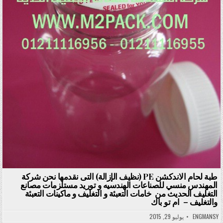
طبة لحام الاندكشن PE (نظيف الإزالة) التى نقدمها نحن شركة
المهندس منسي للصناعات الهندسيه و توريد مستلزمات مصانع
التغليف الحديث من خامات التعبئة و التغليف و ماكينات التعبئة
والتغليف – ام تو باك
ENGMANSY
يوليو 29, 2015