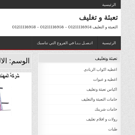
Ski
الرئيسية
t
تعبئة و تغليف
conten
التعبئة و التغليف 01211116954 – 01211116956 – 01211116958
الرئيسية
اتـصـل بـنـا في الفروع التي تناسبك
تعبئة وتغليف
الوسم:
الا
اغطيه اكواب الزبادى
اغطيه و عبوات
Posted
اكياس تعبئة وتغليف
in
خامات التعبئة والتغليف
خامات شرينك
رولات و افلام تغليف
طبات