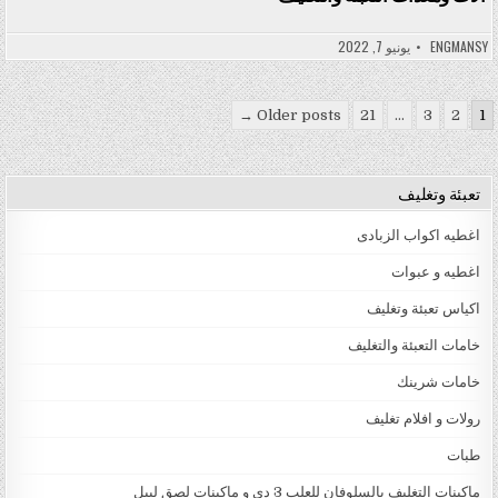
ENGMANSY
يونيو 7, 2022
تعدد صفحات المقالات
Older posts →
21
…
3
2
1
تعبئة وتغليف
اغطيه اكواب الزبادى
اغطيه و عبوات
اكياس تعبئة وتغليف
خامات التعبئة والتغليف
خامات شرينك
رولات و افلام تغليف
طبات
ماكينات التغليف بالسلوفان للعلب 3 دي و ماكينات لصق ليبل