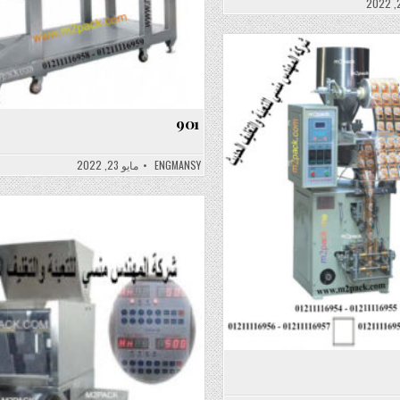
Posted
in
901
ENGMANSY
مايو 23, 2022
Posted
in