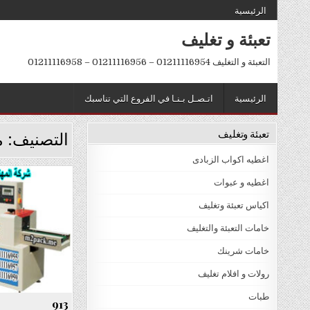
Ski
الرئيسية
t
تعبئة و تغليف
conten
التعبئة و التغليف 01211116954 – 01211116956 – 01211116958
الرئيسية
اتـصـل بـنـا في الفروع التي تناسبك
تعبئة وتغليف
التصنيف:
م
اغطيه اكواب الزبادى
اغطيه و عبوات
اكياس تعبئة وتغليف
خامات التعبئة والتغليف
خامات شرينك
رولات و افلام تغليف
طبات
913