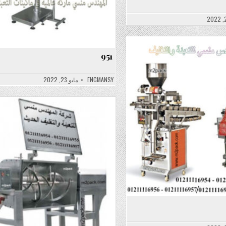
951
Posted
in
ENGMANSY
مايو 23, 2022
Posted
in