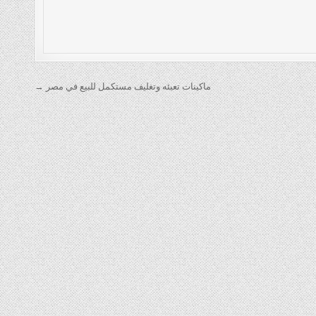
ماكينات تعبئه وتغليف مستكمل للبيع في مصر →