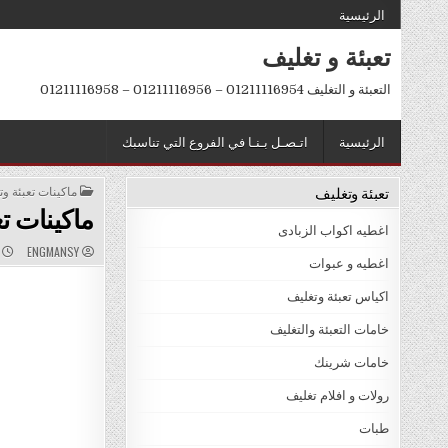
Ski
الرئيسية
t
تعبئة و تغليف
conten
التعبئة و التغليف 01211116954 – 01211116956 – 01211116958
الرئيسية
اتـصـل بـنـا في الفروع التي تناسبك
تعبئة وتغليف
POSTED
ماكينات تعبئة و
IN
ماكينات ت
اغطيه اكواب الزبادى
D
AUTHOR:
ENGMANSY
ي
:
اغطيه و عبوات
اكياس تعبئة وتغليف
خامات التعبئة والتغليف
خامات شرينك
رولات و افلام تغليف
طبات