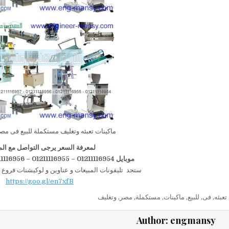
ماكينات تعبئه وتغليف مستكملة للبيع فى مص
لمعرفة السعر يرجى التواصل مع الم
موبايل 01211116954 – 01211116955 – 01211116956–01211116958
ستجد تليفونات المبيعات و عناوين و لوكيشنات فروع 
https://goo.gl/en7xfB
تعبئه
,
فى
,
للبيع
,
ماكينات
,
مستكملة
,
مصر
,
وتغليف
Author:
engmansy