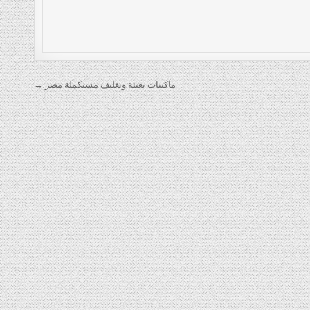
ماكينات تعبئة وتغليف مستكملة مصر →