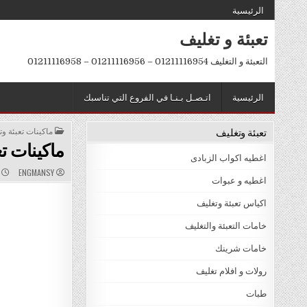
Ski
الرئيسية
t
تعبئة و تغليف
conten
التعبئة و التغليف 01211116954 – 01211116956 – 01211116958
الرئيسية
اتـصـل بـنـا في الفروع التي تناسبك
تعبئة وتغليف
POSTED
ماكينات تعبئة و
IN
ماكينات ت
اغطيه اكواب الزبادى
D
AUTHOR:
ENGMANSY
ي
:
اغطيه و عبوات
اكياس تعبئة وتغليف
خامات التعبئة والتغليف
خامات شرينك
رولات و افلام تغليف
طبات