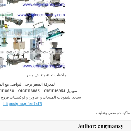
ماكينات تعبئة وتغليف مصر
لمعرفة السعر يرجى التواصل مع الم
موبايل 01211116954 – 01211116955 – 01211116956–01211116958
ستجد تليفونات المبيعات و عناوين و لوكيشنات فروع 
https://goo.gl/en7xfB
ماكينات
,
مصر
,
وتغليف
Author:
engmansy