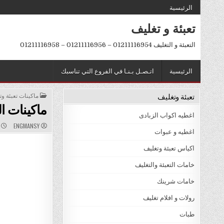
Ski
الرئيسية
t
تعبئة و تغليف
conten
التعبئة و التغليف 01211116954 – 01211116956 – 01211116958
الرئيسية
اتـصـل بـنـا في الفروع التي تناسبك
تعبئة وتغليف
POSTED
ماكينات تعبئة و
IN
ماكينات ا
اغطيه اكواب الزبادى
D
AUTHOR:
ENGMANSY
ي
:
اغطيه و عبوات
اكياس تعبئة وتغليف
خامات التعبئة والتغليف
خامات شرينك
رولات و افلام تغليف
طبات