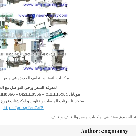
ماكينات التعبئة والتغليف الجديدة فى مصر
لمعرفة السعر يرجى التواصل مع الم
موبايل 01211116954 – 01211116955 – 01211116956–01211116958
ستجد تليفونات المبيعات و عناوين و لوكيشنات فروع 
https://goo.gl/en7xfB
ة
,
الجديدة
,
تعبئة
,
فى
,
ماكينات
,
مصر
,
والتغليف
,
وتغليف
Author:
engmansy