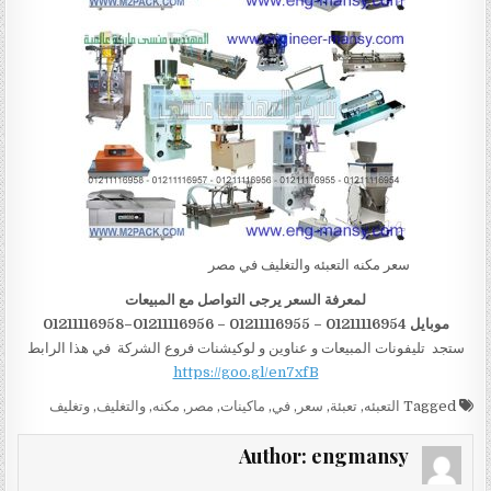
سعر مكنه التعبئه والتغليف في مصر
لمعرفة السعر يرجى التواصل مع المبيعات
موبايل 01211116954 – 01211116955 – 01211116956–01211116958
ستجد تليفونات المبيعات و عناوين و لوكيشنات فروع الشركة في هذا الرابط
https://goo.gl/en7xfB
Tagged
التعبئه
,
تعبئة
,
سعر
,
في
,
ماكينات
,
مصر
,
مكنه
,
والتغليف
,
وتغليف
Author:
engmansy