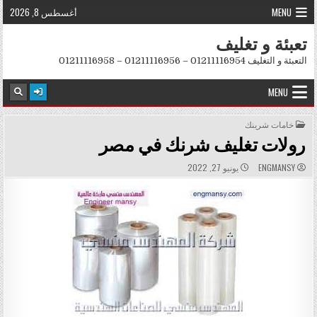
Skip to conten
MENU
أغسطس 8, 2026
تعبئة و تغليف
التعبئة و التغليف 01211116954 – 01211116956 – 01211116958
MENU
POSTED IN
خامات شرينك
رولات تغليف شرنك في مصر
PUBLISHED DATE:
AUTHOR:
ENGMANSY
يونيو 27, 2022