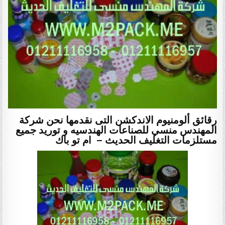
رقائق ألومنيوم الاندكشن التى نقدمها نحن شركة
المهندس منسي للصناعات الهندسيه و توريد جميع
مستلزمات التغليف الحديث – ام تو باك