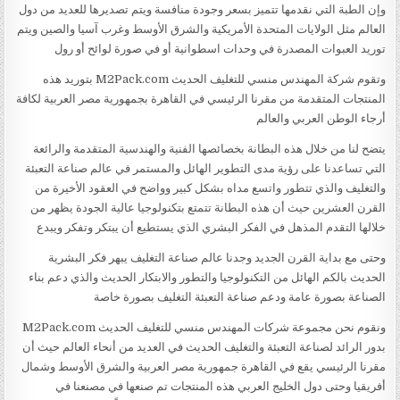
وإن الطبة التي نقدمها تتميز بسعر وجودة منافسة ويتم تصديرها للعديد من دول
العالم مثل الولايات المتحدة الأمريكية والشرق الأوسط وغرب آسيا والصين ويتم
توريد العبوات المصدرة في وحدات اسطوانية أو في صورة لوائح أو رول
وتقوم شركة المهندس منسي للتغليف الحديث M2Pack.com بتوريد هذه
المنتجات المتقدمة من مقرنا الرئيسي في القاهرة بجمهورية مصر العربية لكافة
أرجاء الوطن العربي والعالم
يتضح لنا من خلال هذه البطانة بخصائصها الفنية والهندسية المتقدمة والرائعة
التي تساعدنا على رؤية مدى التطوير الهائل والمستمر في عالم صناعة التعبئة
والتغليف والذي تتطور واتسع مداه بشكل كبير وواضح في العقود الأخيرة من
القرن العشرين حيث أن هذه البطانة تتمتع بتكنولوجيا عالية الجودة يظهر من
خلالها التقدم المذهل في الفكر البشري الذي يستطيع أن يبتكر وتفكر ويبدع
وحتى مع بداية القرن الجديد وجدنا عالم صناعة التغليف يبهر فكر البشرية
الحديث بالكم الهائل من التكنولوجيا والتطور والابتكار الحديث والذي دعم بناء
الصناعة بصورة عامة ودعم صناعة التعبئة التغليف بصورة خاصة
ونقوم نحن مجموعة شركات المهندس منسي للتغليف الحديث M2Pack.com
بدور الرائد لصناعة التعبئة والتغليف الحديث في العديد من أنحاء العالم حيث أن
مقرنا الرئيسي يقع في القاهرة جمهورية مصر العربية والشرق الأوسط وشمال
أفريقيا وحتى دول الخليج العربي هذه المنتجات تم صنعها في مصنعنا في