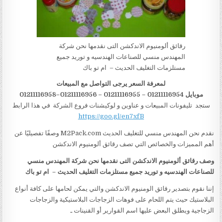
رقائق ألومنيوم الاندكشن التى نقدمها نحن شركة
المهندس منسي للصناعات الهندسيه و توريد جميع
مستلزمات التغليف الحديث – ام تو باك
لمعرفة السعر يرجى التواصل مع المبيعات
موبايل 01211116954 – 01211116955 – 01211116956–01211116958
ستجد تليفونات المبيعات و عناوين و لوكيشنات فروع الشركة في هذا الرابط
https://goo.gl/en7xfB
نقدم نحن المهندس منسي للتغليف الحديث M2Pack.com وصفًا تفصيليًا عن
أهم المميزات والخصائص التي تصف رقائق ألومنيوم الاندكشن
وصف
رقائق ألومنيوم الاندكشن
التى نقدمها نحن شركة المهندس منسي
للصناعات الهندسيه و توريد جميع مستلزمات التغليف الحديث – ام تو باك
إننا نقوم بتصدير رقائق الومنيوم الاندكشن والتي يمكن لحامها على كافة أنواع
البلاستيك حيث يتم اللحام على فوهات الزجاجات البلاستيكية والزجاجات
الزجاجية ويطلق البعض عليها اسم القوارير أو القنينات ـ