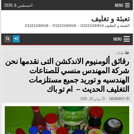
Skip to conten
MENU
أغسطس 6, 2026
تعبئة و تغليف
التعبئة و التغليف 01211116954 – 01211116956 – 01211116958
MENU
POSTED IN
طبات
رقائق ألومنيوم الاندكشن التى نقدمها نحن
شركة المهندس منسي للصناعات
الهندسيه و توريد جميع مستلزمات
التغليف الحديث – ام تو باك
PUBLISHED DATE:
AUTHOR:
ENGMANSY
يوليو 29, 2015