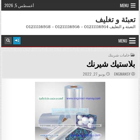
Skip to conten
MENU
أغسطس 5, 2026
تعبئة و تغليف
التعبئة و التغليف 01211116954 – 01211116956 – 01211116958
MENU
POSTED IN
خامات شرينك
بلاستيك شيرنك
PUBLISHED DATE:
AUTHOR:
ENGMANSY
يونيو 27, 2022