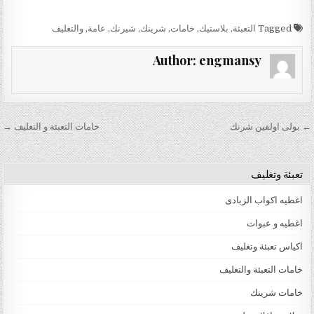
Tagged
التعبئة
,
بلاستيك
,
خامات
,
شرينك
,
شيرنك
,
عامة
,
والتغليف
Author:
engmansy
تصفّح المقالات
← بولى اولفين شرنك
خامات التعبئة و التغليف →
تعبئة وتغليف
اغطيه اكواب الزبادى
اغطيه و عبوات
اكياس تعبئة وتغليف
خامات التعبئة والتغليف
خامات شرينك