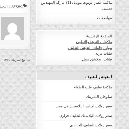
ماكينة عصر الزيوت موديل 811 ماركة المهندس
Tagged
التعبئ
منسي
مواصفات
الصفحة الرئيسية
ماكينات التعبئة والتغليف
مواد وخامات التعبئة والتغليف
طبات مرنة
تصفّح
طبات اندكشن سيل
← بيع شرنك pvc
المقالات
التعبئة والتغليف
ماكينة تغليف علب الطعام
سلوفان الشرينك
سعر رولات اكياس البلاستيك فى مصر
سعر رولات البلاستك لتغليف حرارى
سعر رولات التغليف الحراري