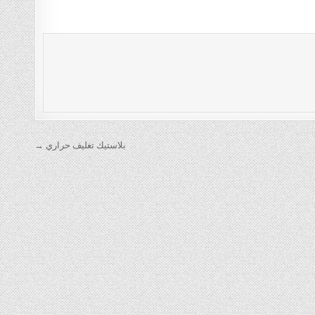
بلاستيك تغليف حراري →