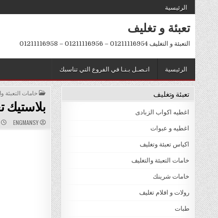
Ski
الرئيسية
t
تعبئة و تغليف
conten
التعبئة و التغليف 01211116954 – 01211116956 – 01211116958
الرئيسية
اتـصـل بـنـا في الفروع التي تناسبك
تعبئة وتغليف
POSTED
خامات التعبئة وا
IN
بلاستيك ت
اغطيه اكواب الزبادى
D
AUTHOR:
ENGMANSY
ي
:
اغطيه و عبوات
اكياس تعبئة وتغليف
خامات التعبئة والتغليف
خامات شرينك
رولات و افلام تغليف
طبات