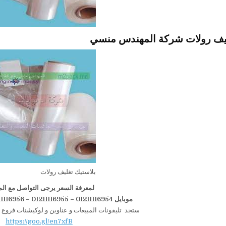
ليف رولات شركة المهندس منسي
بلاستيك تغليف رولات
لمعرفة السعر يرجى التواصل مع الم
موبايل 01211116954 – 01211116955 – 01211116956–01211116958
ستجد تليفونات المبيعات و عناوين و لوكيشنات فروع 
https://goo.gl/en7xfB