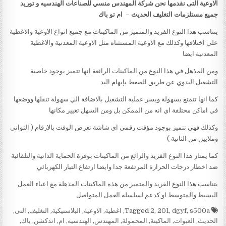
الاوعية التى نقدمها نحن شركة المهندس منسي للصناعات الهندسيه و توريد
جميع مستلزمات التغليف الحديث – ام تو باك
يتناسب هذا النوع الفريد والمتميز من الماكينات مع جميع انواع الاوعية والاغطية
علي اختلافها وكذلك مع الاوعية المستثناه مثل الاوعية المعدنية والاغطية
المعدنية ايضا
ومن المذهل في هذا النوع من الماكينات الرائعة انها تتميز بوجود خاصية
التشغيل اليدوي عن طريق الضغط بإبهام اليد
كما انها تتمتع بسهولة ويسر عملية التشغيل بالاضافة الي سهولة تنقلها ووضعها
في اماكن مختلفة اي انه من الممكن بل ومن السهل تغيير مكانها
وكذلك فهي تتميز بوجود مؤقت رقمي اي شاشة تعرض الوقت بالارقام ( الثواني
وملايين من الثانية )
كما يمتاز هذا النوع الفريد والرائع من الماكينات بوفرة الحماية الذاتية والتلقائية
ضد اخطار درجات الحرارة المرتفعة جدا وايضا ارتفاع التيار الكهربائي
يتناسب هذا النوع الفريد والمتميز من هذه الماكينات المذهلة مع اعباء العمل
البسيط والمتوسط او كدعم لسلسلة العمل المتواصل
Tagged
s500a
,
dgyf
,
201
,
2
,
اغطية
,
الاوعية
,
البلاستيكية
,
التغليف
,
التى
,
الحديث
,
العبوات
,
الماكينة
,
المحمولة
,
المهندس
,
الهندسيه
,
ام
,
اندكشن
,
باك
,