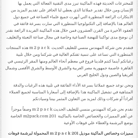
للمخترعات الحديثة فهذه الماكينة تبرز مدى التقنية الفعالة التي يعمل بها
الإنسان ومن خلال تقدير عملائنا الذي يعطي لنا الحافز على تقديم المزيد من
الابتكارات الرائعة المتطورة التي أبهرت جميع علماء الصناعة في جميع دول
العالم هذا بالإضافة إلى التكنولوجيا المتطورة التي سارت بسرعة فائقة في
العقود الأخيرة من القرن العشرون فمن خلال هذه الماكينة الفريدة الرائعة نقدر
أن نوضح مدى تواكبنا للنهضة الصناعية وخاصة في مجال صناعة التعبئة والتغليف.
فنقدم نحن شركة المهندس منسي للتغليف الحديث m 2 p a c k هذه المنتجات
المتطورة التي تساعد على تنمية ثقتكم الغالية في شركتنا ومن خلال تلبية
رغباتكم أينما كنتم فلدينا فروع في معظم أنحاء العالم ومنها المقر الرئيسي في
القاهرة عاصمة جمهورية مصر العربية والشرق الأوسط والشرق الأقصى وشمال
أفريقيا والصين ودول الخليج العربي
ونحن نوعد جميع عملائنا بسرعة الأداء الفائقة في تلبية هذه الرغبات والدقة
المتناهية في تشغيل الماكينة هذا بالإضافة إلى أسعارنا المناسبة لجميع العملاء
أفراداً أو شركات وذلك لمزيد من التعاون المثمر بيننا وسيادتكم
نقدم نحن شركة المهندس منسي للتغليف الحديث m 2 p a c k وصفاً موجزاً
عن أهم المميزات والخصائص الخاصة بالماكينة m2pack.com 201 الخاصة
بوضع البرشمة والغطاء علي فوهات الأوعية
مميزات وخصائص
الماكينة موديل
201
m 2 p a c k
المحمولة لبرشمة فوهات