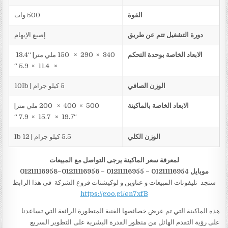
القوة
500 وات
دورة التشغيل تتم عن طريق
إصبع الإبهام
الابعاد الخاصة بوحدة التحكم
340 × 290 × 150 ملي متر| “13.4
× 11.4 × 5.9 “
الوزن الصافي
5 كيلو جرام | 10Ib
الابعاد الخاصة بالماكينة
500 × 400 × 200 ملي متر|
“19.7 × 15.7 × 7.9 “
الوزن الكلي
5.5 كيلو جرام | 12 Ib
لمعرفة سعر الماكينة يرجى التواصل مع المبيعات
موبايل 01211116954 – 01211116955 – 01211116956–01211116958
ستجد تليفونات المبيعات و عناوين و لوكيشنات فروع الشركة في هذا الرابط
https://goo.gl/en7xfB
هذه الماكينة التي تم عرض خصائصها الفنية المتطورة الرائعة التي تساعدنا
على رؤية التقدم الهائل من منظور القدرة البشرية على التطوير السريع