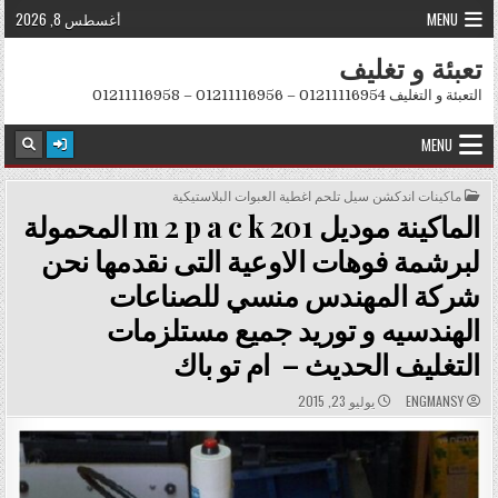
Skip to conten
MENU
أغسطس 8, 2026
تعبئة و تغليف
التعبئة و التغليف 01211116954 – 01211116956 – 01211116958
MENU
POSTED IN
ماكينات اندكشن سيل تلحم اغطية العبوات البلاستيكية
الماكينة موديل m 2 p a c k 201 المحمولة
لبرشمة فوهات الاوعية التى نقدمها نحن
شركة المهندس منسي للصناعات
الهندسيه و توريد جميع مستلزمات
التغليف الحديث – ام تو باك
PUBLISHED DATE:
AUTHOR:
ENGMANSY
يوليو 23, 2015