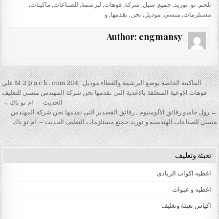
تلحم
,
تو
,
توريد
,
جميع
,
سيل
,
شركة
,
فوهات
,
لبرشمة
,
للصناعات
,
ماكينات
,
مستلزمات
,
منسي
,
موديل
,
نحن
,
نقدمها
,
و
Author:
engmansy
تصفّح المقالات
الماكينة الخاصة بوضع البرشمة والغطاء موديل 204 M 2 p a c k . com علي
فوهات الاوعية المتعلقة بالاغذية التى نقدمها نحن شركة المهندس منسي للتغليف
الحديث – ام تو باك →
← رول جامبو رقائق الألومنيوم ـ رقائق القصدير التى نقدمها نحن شركة المهندس
منسي للصناعات الهندسيه و توريد جميع مستلزمات التغليف الحديث – ام تو باك
تعبئة وتغليف
اغطيه اكواب الزبادى
اغطيه و عبوات
اكياس تعبئة وتغليف