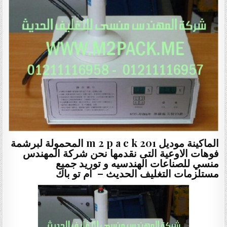
الماكينة موديل m 2 p a c k 201 المحمولة لبرشمة
فوهات الاوعية التى نقدمها نحن شركة المهندس
منسي للصناعات الهندسيه و توريد جميع
مستلزمات التغليف الحديث – ام تو باك