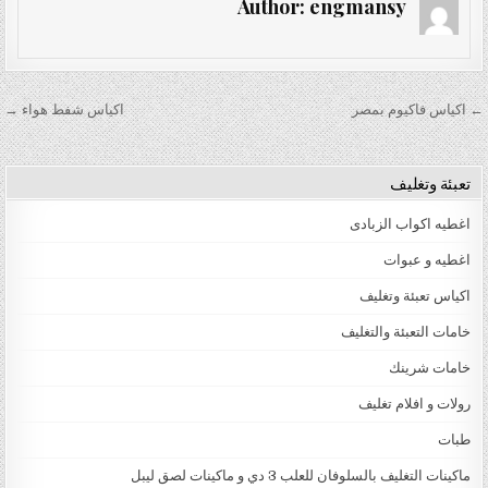
Author:
engmansy
تصفّح المقالات
← اكياس فاكيوم بمصر
اكياس شفط هواء →
تعبئة وتغليف
اغطيه اكواب الزبادى
اغطيه و عبوات
اكياس تعبئة وتغليف
خامات التعبئة والتغليف
خامات شرينك
رولات و افلام تغليف
طبات
ماكينات التغليف بالسلوفان للعلب 3 دي و ماكينات لصق ليبل