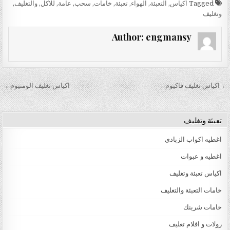
Tagged
اكياس
,
التعبئة
,
الهواء
,
تعبئة
,
خامات
,
سحب
,
عامة
,
للاكل
,
والتغليف
,
وتغليف
Author:
engmansy
تصفّح المقالات
← اكياس تغليف فاكيوم
اكياس تغليف الومنيوم →
تعبئة وتغليف
اغطيه اكواب الزبادى
اغطيه و عبوات
اكياس تعبئة وتغليف
خامات التعبئة والتغليف
خامات شرينك
رولات و افلام تغليف