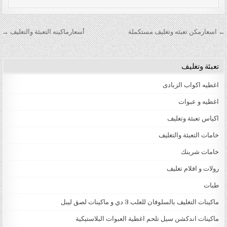
تصفّح المقالات
← اسعارمكن تعبئه وتغليف مستكملة
أسعارماكينه التعبئة والتغليف →
تعبئة وتغليف
اغطيه اكواب الزبادى
اغطيه و عبوات
اكياس تعبئة وتغليف
خامات التعبئة والتغليف
خامات شرينك
رولات و افلام تغليف
طبات
ماكينات التغليف بالسلوفان للعلب 3 دي و ماكينات لصق ليبل
ماكينات اندكشن سيل تلحم اغطية العبوات البلاستيكية